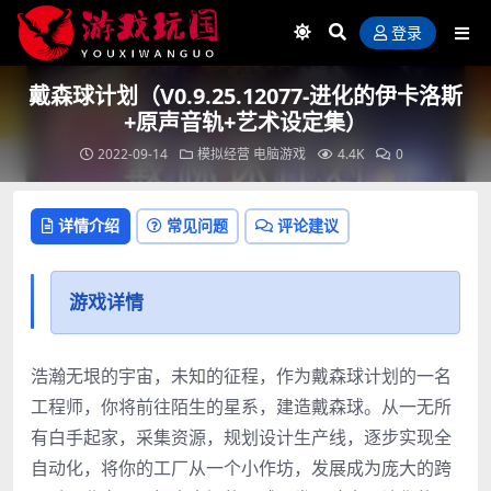
登录
戴森球计划（V0.9.25.12077-进化的伊卡洛斯
+原声音轨+艺术设定集）
2022-09-14
模拟经营
电脑游戏
4.4K
0
详情介绍
常见问题
评论建议
游戏详情
浩瀚无垠的宇宙，未知的征程，作为戴森球计划的一名
工程师，你将前往陌生的星系，建造戴森球。从一无所
有白手起家，采集资源，规划设计生产线，逐步实现全
自动化，将你的工厂从一个小作坊，发展成为庞大的跨