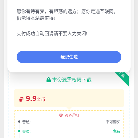
愿你有诗有梦，有坦荡的远方；愿你走遍互联网，
仍觉得本站最值得!
声明：本站所有文章，如无特殊说明或标注，均为本站原
创发布。任何个人或组织，在未征得本站同意时，禁止复
支付成功自动回调请不要人为关闭!
制、盗用、采集、发布本站内容到任何网站、书籍等各类媒
体平台。如若本站内容侵犯了原著者的合法权益，可联系我
们进行处理。
我记住啦
下载
本资源需权限下载
9.9
金币
VIP折扣
普通:
不可购买
会员:
免费