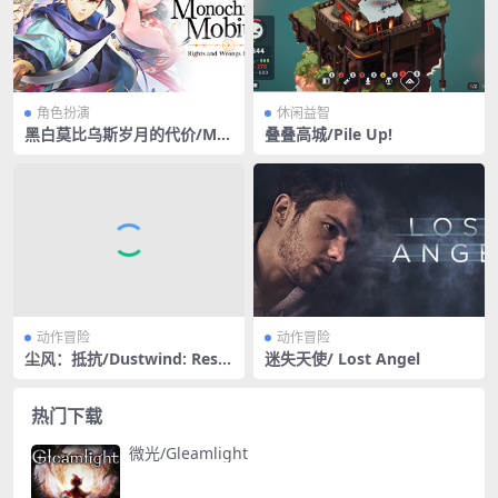
角色扮演
休闲益智
黑白莫比乌斯岁月的代价/Mo
叠叠高城/Pile Up!
nochrome Mobius: Rights
and Wrongs Forgotten
动作冒险
动作冒险
尘风：抵抗/Dustwind: Resis
迷失天使/ Lost Angel
tance
热门下载
微光/Gleamlight