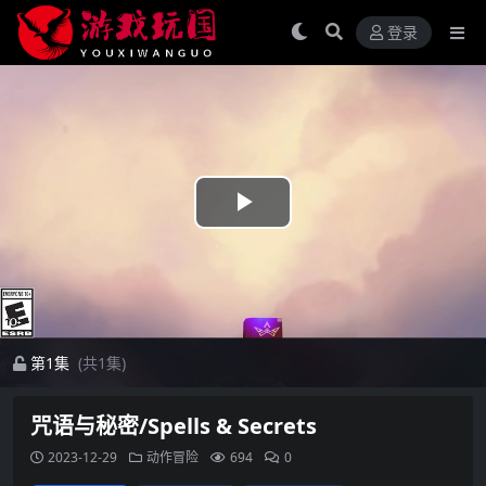
登录
Play
Video
第1集
(共1集)
咒语与秘密/Spells & Secrets
2023-12-29
动作冒险
694
0