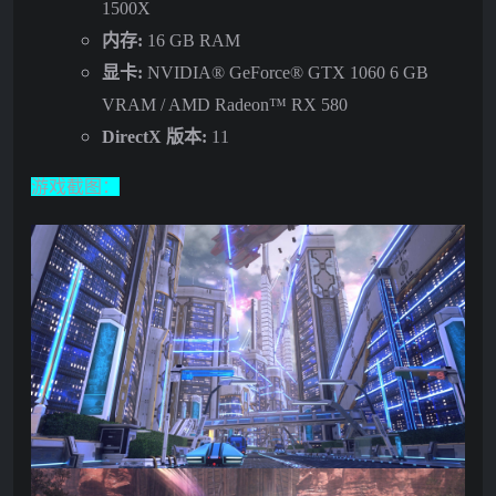
1500X
内存:
16 GB RAM
显卡:
NVIDIA® GeForce® GTX 1060 6 GB
VRAM / AMD Radeon™ RX 580
DirectX 版本:
11
游戏截图：