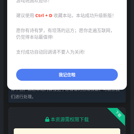
游戏玩国欢迎你！
建议使用
Ctrl + D
收藏本站，本站成功升级新版！
愿你有诗有梦，有坦荡的远方；愿你走遍互联网，
仍觉得本站最值得!
支付成功自动回调请不要人为关闭!
声明：本站所有文章，如无特殊说明或标注，均为本站原
创发布。任何个人或组织，在未征得本站同意时，禁止复
我记住啦
制、盗用、采集、发布本站内容到任何网站、书籍等各类媒
体平台。如若本站内容侵犯了原著者的合法权益，可联系我
们进行处理。
下载
本资源需权限下载