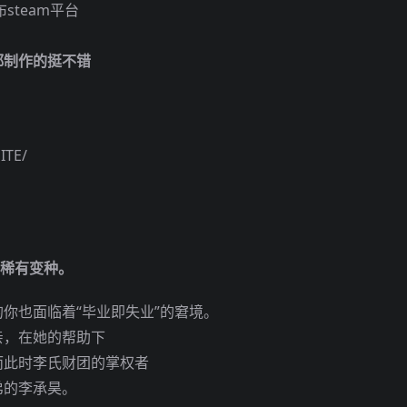
steam平台
都制作的挺不错
ITE/
稀有变种。
你也面临着“毕业即失业”的窘境。
亲，在她的帮助下
而此时李氏财团的掌权者
弟的李承昊。