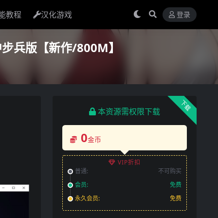
能教程
汉化游戏
登录
中步兵版【新作/800M】
下载
本资源需权限下载
0
金币
VIP折扣
普通:
不可购买
会员:
免费
永久会员:
免费