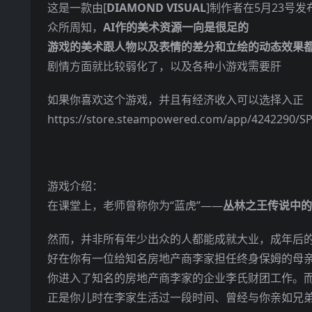
这是一款由[
DIAMOND VISUAL
]制作者在5月23号发布
众所周知，
AI作的美术资源一向是很足的
游戏的美术跟人物以及表情的差分和立绘的动态效果
剧情方面就比较弱化了，以及各种小游戏需要肝
如果你喜欢这个游戏，并且有经济收入可以选择入正
https://store.steampowered.com/app/4242290/SP
游戏介绍：
在课堂上，老师曾称你为“蓝虎”——
丛林之王传说中的
然而，并非所有年少出众的人都能成就大业，成年后的
好在你有一位给知名房地产商李家担任终身保姆的母
你进入了知名的房地产商李家的企业李氏财团工作。
正是你儿时在李家生活过一段时间、曾经与你亲如兄