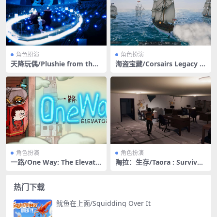
角色扮演
角色扮演
天降玩偶/Plushie from the
海盗宝藏/Corsairs Legacy –
Sky
Pirate Action RPG & Sea Ba
ttles
角色扮演
角色扮演
一路/One Way: The Elevato
陶拉：生存/Taora : Survival/
r
支持网络联机
热门下载
鱿鱼在上面/Squidding Over It