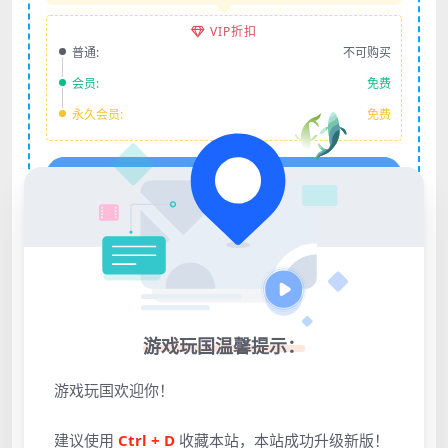
VIP折扣
普通:
不可购买
会员:
免费
永久会员:
免费
登录后购买
包含资源:
(3个)
最近更新:
2023-03-31
安装密码：:
338851
游戏玩国温馨提示：
支付完成自动跳转不要人为关闭!
提示
VIP会员免购买下载全站所有资源
游戏玩国欢迎你！
提示
————————————————————
问题：
游戏下载地址失效或错误怎么办？
建议使用
Ctrl + D
收藏本站，本站成功升级新版！