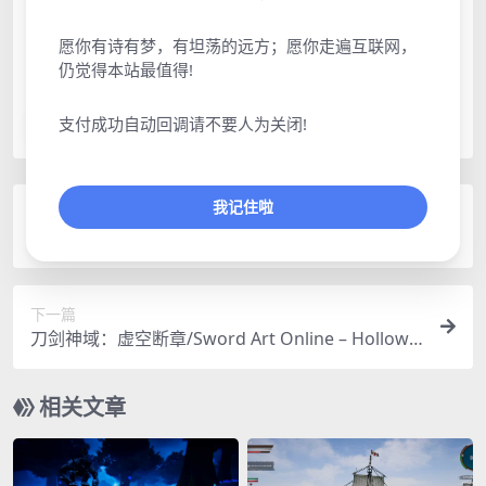
回答：
工单填写备注帖子链接
﹥提交工单
————————————————————
愿你有诗有梦，有坦荡的远方；愿你走遍互联网，
仍觉得本站最值得!
支付成功自动回调请不要人为关闭!
admin
分享
收藏
点赞(
0
)
我记住啦
上一篇
刀剑神域：夺命凶弹/Sword Art Online: Fatal Bull
et
下一篇
刀剑神域：虚空断章/Sword Art Online – Hollow
Realization
相关文章