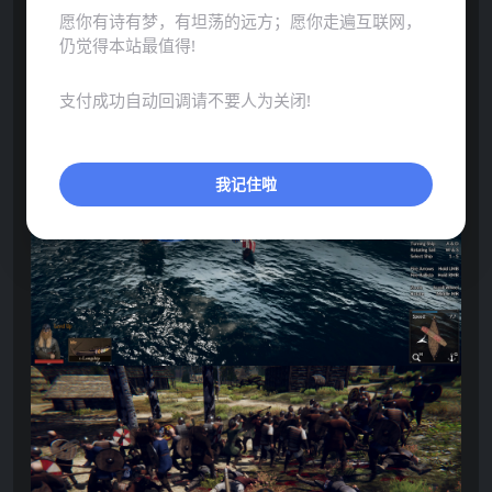
愿你有诗有梦，有坦荡的远方；愿你走遍互联网，
仍觉得本站最值得!
点击展开预览更多游戏图片
支付成功自动回调请不要人为关闭!
我记住啦