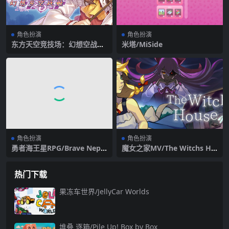
角色扮演
角色扮演
东方天空竞技场：幻想空战姬/
米塔/MiSide
Matsuri Climax（v551157
4）
角色扮演
角色扮演
勇者海王星RPG/Brave Nept
魔女之家MV/The Witchs Ho
une
use MV（v1.06d）
热门下载
果冻车世界/JellyCar Worlds
堆叠 逐箱/Pile Up! Box by Box