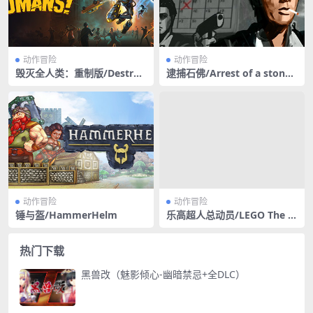
动作冒险
动作冒险
毁灭全人类：重制版/Destroy
逮捕石佛/Arrest of a stone
All Humans
Buddha
动作冒险
动作冒险
锤与盔/HammerHelm
乐高超人总动员/LEGO The In
credibles
热门下载
黑兽改（魅影倾心-幽暗禁忌+全DLC）