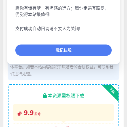
愿你有诗有梦，有坦荡的远方；愿你走遍互联网，
仍觉得本站最值得!
支付成功自动回调请不要人为关闭!
声明：本站所有文章，如无特殊说明或标注，均为本站原
我记住啦
创发布。任何个人或组织，在未征得本站同意时，禁止复
制、盗用、采集、发布本站内容到任何网站、书籍等各类媒
体平台。如若本站内容侵犯了原著者的合法权益，可联系我
们进行处理。
下载
本资源需权限下载
9.9
金币