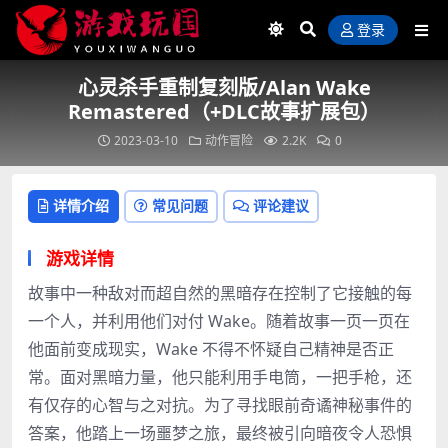
登录
心灵杀手重制复刻版/Alan Wake
Remastered（+DLC故事扩展包）
2023-03-10
动作冒险
2.2K
0
详情介绍
常见问题
评论建议
游戏详情
故事中一种敌对而超自然的黑暗存在控制了它接触的每
一个人，并利用他们对付 Wake。随着故事一页一页在
他面前变成现实，Wake 不得不怀疑自己精神是否正
常。面对黑暗力量，他只能利用手电筒，一把手枪，还
有仅存的心智与之对抗。为了寻找眼前奇谲神秘事件的
答案，他踏上一场噩梦之旅，最终被引向暗夜令人恐惧