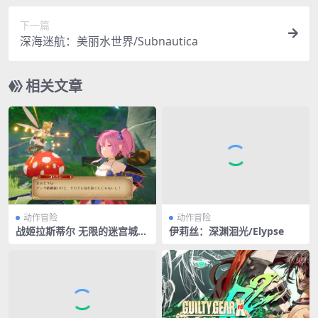
下一篇
深海迷航：美丽水世界/Subnautica
相关文章
动作冒险
动作冒险
战姬拉斯蒂尔 无限的迷宫城/R
伊莉丝：深渊洄光/Elypse
ustil: Eternal Labyrinth Cas
tle