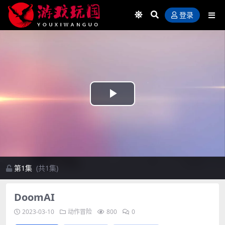
登录
Play
Video
第1集
(共1集)
DoomAI
2023-03-10
动作冒险
800
0