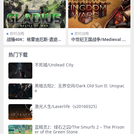
即时战略
即时战略
战锤40K：格雷迪厄斯-遗迹之
中世纪王国战争/Medieval Ki
战/Warhammer 40,000: Gla
ngdom Wars
dius – Relics of War
热门下载
不死城/Undead City
黑暗古阳2：无界空间/Dark Old Sun II: Unspac
e
激光人生/Laserlife（v20160325）
蓝精灵2：绿石之囚/The Smurfs 2 – The Prison
er of the Green Stone