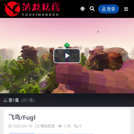
登录
Play
Video
第1集
(共1集)
飞鸟/Fugl
2023-03-10
模拟经营
1.7K
0