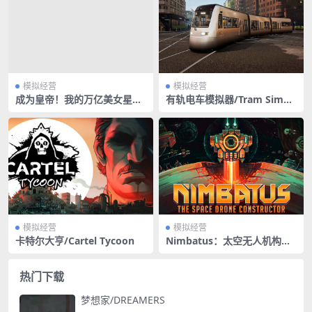
模拟经营
模拟经营
成为皇帝！我的万亿美女星球
有轨电车模拟器/Tram Simul
帝国/Become Emperor! My
ator Urban Transit/支持网
Trillion Beauties Planet Em
络联机
pire
模拟经营
模拟经营
卡特尔大亨/Cartel Tycoon
Nimbatus：太空无人机构造
者/Nimbatus – The Space D
rone Constructor
热门下载
梦想家/DREAMERS