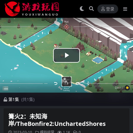
登录
Play
Video
第1集
(共1集)
篝火2：未知海
岸/TheBonfire2:UnchartedShores
2023-03-10
模拟经营
1.1K
0