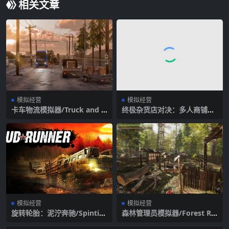
相关文章
模拟经营
模拟经营
卡车物流模拟器/Truck and L
终极杂货店对决：多人商铺模
ogistics Simulator
拟器/Store Wars: Multiplay
er Shop Simulator/支持网络
联机
模拟经营
模拟经营
旋转轮胎：泥泞奔驰/Spintire
森林管理员模拟器/Forest Ra
s: MudRunner
nger Simulator