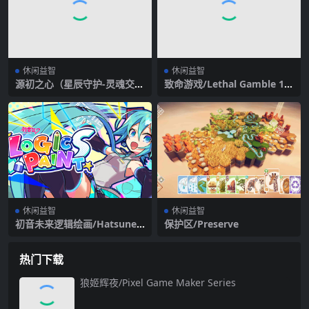
休闲益智
休闲益智
源初之心（星辰守护-灵魂交织
致命游戏/Lethal Gamble 1
+全DLC）
Werewolf Puzzle（Build.73
54489）
休闲益智
休闲益智
初音未来逻辑绘画/Hatsune
保护区/Preserve
Miku Logic Paint S
热门下载
狼姬辉夜/Pixel Game Maker Series