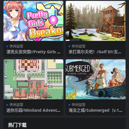
休闲益智
休闲益智
漂亮女孩突围!/Pretty Girls B
来打高尔夫吧！/Golf It!/支持
reakout!（V1.0.0）
网络联机
休闲益智
休闲益智
迷你乐园/Miniland Adventu
淹没之城/Submerged（v.1.
re
1）
热门下载