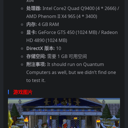
x64
处理器:
Intel Core2 Quad Q9400 (4 * 2666) /
AMD Phenom II X4 965 (4 * 3400)
内存:
4 GB RAM
显卡:
GeForce GTS 450 (1024 MB) / Radeon
HD 4890 (1024 MB)
DirectX 版本:
10
存储空间:
需要 1 GB 可用空间
附注事项:
It should run on Quantum
Computers as well, but we didn’t find one
to test it.
游戏图片