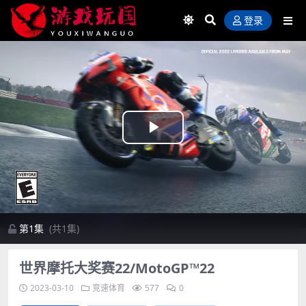
登录
Play
Video
第1集
(共1集)
世界摩托大奖赛22/MotoGP™22
2023-03-10
竞速体育
577
0