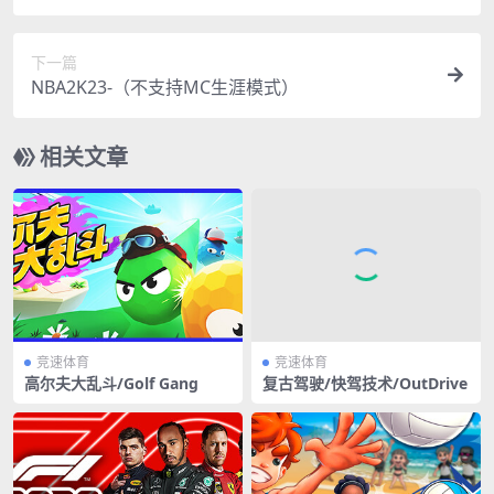
下一篇
NBA2K23-（不支持MC生涯模式）
相关文章
竞速体育
竞速体育
高尔夫大乱斗/Golf Gang
复古驾驶/快驾技术/OutDrive