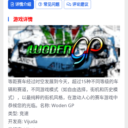
详情介绍
常见问题
评论建议
游戏详情
等距赛车经过时空发展到今天，超过15种不同等级的车
辆和赛道，不同游戏模式（如自由选择，街机和历史模
式），以最纯粹的街机风格，在激动人心的赛车游戏中
恭候您的光临。名称: Woden GP
类型: 竞速
开发商: Vijuda