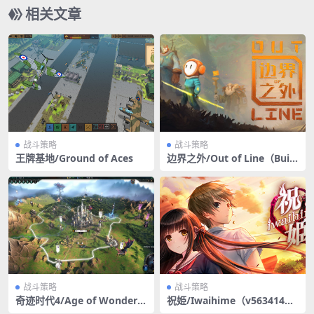
相关文章
战斗策略
战斗策略
王牌基地/Ground of Aces
边界之外/Out of Line（Build
6863758）
战斗策略
战斗策略
奇迹时代4/Age of Wonders
祝姫/Iwaihime（v563414
4/支持网络联机
4）