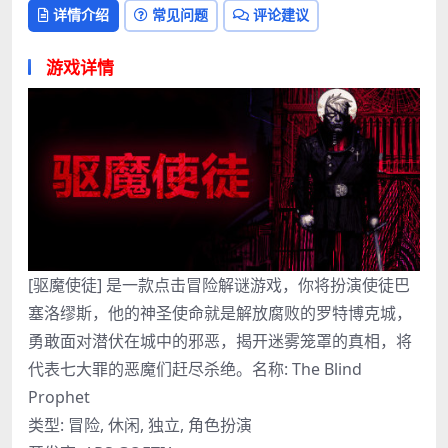
详情介绍
常见问题
评论建议
游戏详情
[驱魔使徒] 是一款点击冒险解谜游戏，你将扮演使徒巴
塞洛缪斯，他的神圣使命就是解放腐败的罗特博克城，
勇敢面对潜伏在城中的邪恶，揭开迷雾笼罩的真相，将
代表七大罪的恶魔们赶尽杀绝。名称: The Blind
Prophet
类型: 冒险, 休闲, 独立, 角色扮演