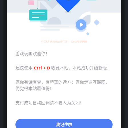
游戏玩国温馨提示：
声明：本站所有文章，如无特殊说明或标注，均为本站原
创发布。任何个人或组织，在未征得本站同意时，禁止复
游戏玩国欢迎你！
制、盗用、采集、发布本站内容到任何网站、书籍等各类媒
体平台。如若本站内容侵犯了原著者的合法权益，可联系我
建议使用
Ctrl + D
收藏本站，本站成功升级新版！
们进行处理。
愿你有诗有梦，有坦荡的远方；愿你走遍互联网，
下载
仍觉得本站最值得!
本资源需权限下载
支付成功自动回调请不要人为关闭!
9.9
金币
我记住啦
VIP折扣