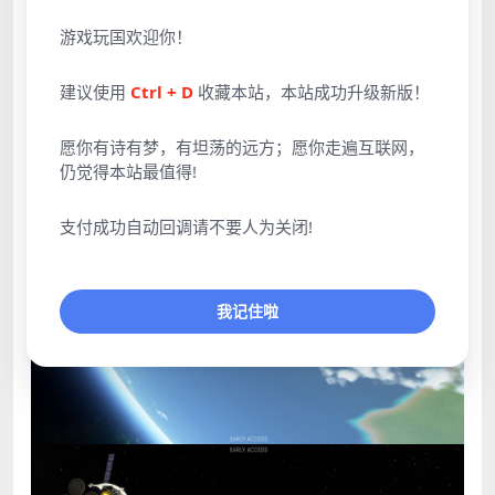
游戏玩国欢迎你！
建议使用
Ctrl + D
收藏本站，本站成功升级新版！
愿你有诗有梦，有坦荡的远方；愿你走遍互联网，
仍觉得本站最值得!
支付成功自动回调请不要人为关闭!
我记住啦