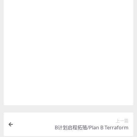
请联系站长提供付款信息为您处理
购买该资源后，可以退款吗？
源码素材属于虚拟商品，具有可复制性，可传播
性，一旦授予，不接受任何形式的退款、换货要
求。请您在购买获取之前确认好 是您所需要的资源
登录后评论
提示：请文明发言
上一篇
B计划启程拓殖/Plan B Terraform