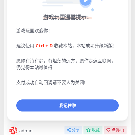
已有
1
人解锁下载
游戏玩国温馨提示：
包含资源:
(2个)
最近更新:
2023-04-17
游戏玩国欢迎你！
累计销量:
1
建议使用
Ctrl + D
收藏本站，本站成功升级新版！
激活密码:
247142
愿你有诗有梦，有坦荡的远方；愿你走遍互联网，
仍觉得本站最值得!
支付完成自动跳转不要人为关闭!
提示
VIP会员免购买下载全站所有资源
提示
支付成功自动回调请不要人为关闭!
————————————————————
问题：
游戏下载地址失效或错误怎么办？
回答：
工单填写备注帖子链接
﹥提交工单
我记住啦
————————————————————
admin
分享
收藏
点赞(
0
)