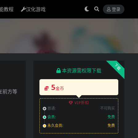
能教程
汉化游戏
登录
下载
本资源需权限下载
5
金币
在前方等
VIP折扣
普通:
不可购买
会员:
免费
永久会员:
免费