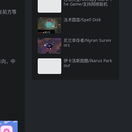
he Game/支持网络联机
在前方等
法术圆盘/Spell Disk
尼兰幸存者/Nyran Surviv
ors
伊卡洛斯跑酷/Ikarus Park
方向，中
our