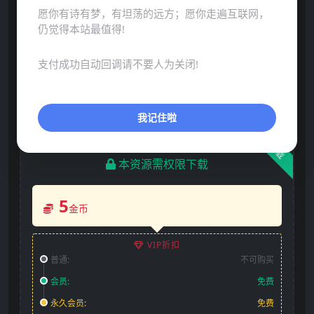
愿你有诗有梦，有坦荡的远方；愿你走遍互联网，
仍觉得本站最值得!
声明：本站所有文章，如无特殊说明或标注，均为本站原
创发布。任何个人或组织，在未征得本站同意时，禁止复
支付成功自动回调请不要人为关闭!
制、盗用、采集、发布本站内容到任何网站、书籍等各类媒
体平台。如若本站内容侵犯了原著者的合法权益，可联系我
们进行处理。
我记住啦
下载
本资源需权限下载
5
金币
VIP折扣
普通:
不可购买
会员:
免费
永久会员:
免费