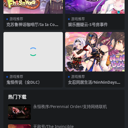
游戏推荐
游戏推荐
克苏鲁神话咖啡厅/Ia Ia Coffl
娱乐圈疑云-S号房事件
hu Fhtagnyaa
游戏推荐
游戏推荐
鬼怪传说（全DLC）
女忍同居生活/NinNinDays2
（2+1+DLC）
热门下载
永恒秩序/Perennial Order/支持网络联机
无敌号/The Invincible