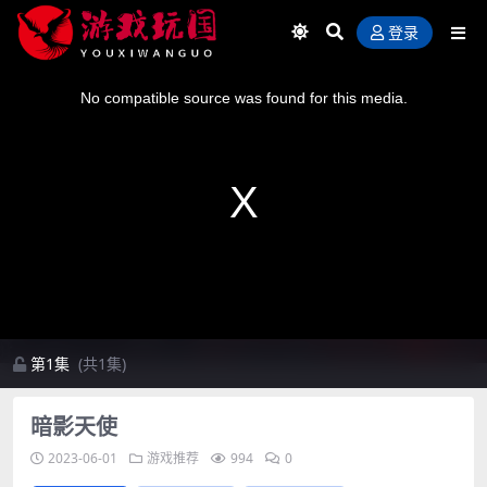
登录
This
is
a
No compatible source was found for this media.
modal
window.
第1集
(共1集)
暗影天使
2023-06-01
游戏推荐
994
0