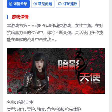
详情介绍
常见问题
评论建议
游戏详情
本游戏为第三人称RPG动作魂类游戏，女性主角。在对
抗暗黑力量的过程中，你将不断变强。灵活使用多种技
能在血腥的战斗中击败敌人。
名称: 暗影天使
类型: 动作, 冒险, 独立, 角色扮演, 抢先体验