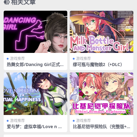
相关文章
游戏推荐
游戏推荐
热舞女郎/Dancing Girl正式版
缪可瓶与魔物娘2（+DLC）
（全DLC全人物）
游戏推荐
游戏推荐
爱与梦：虚拟幸福/Love n Dr
比基尼铠甲探险队（完整版+D
eam: Virtual Happiness
LC）