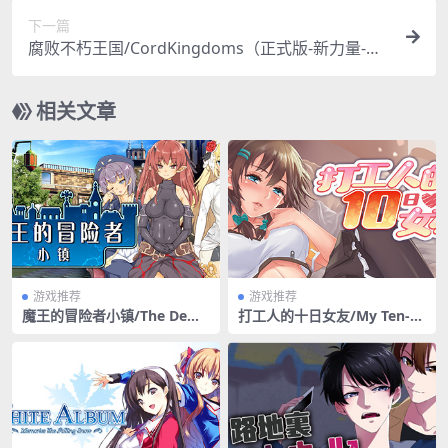
下一篇
腐败不朽王国/CordKingdoms（正式版-新力量-新
场景+DLC）
相关文章
游戏推荐
游戏推荐
魔王的冒险者小镇/The Demo
打工人的十日女友/My Ten-d
n Lord is New in Town（+D
ay Girlfriend
LC）