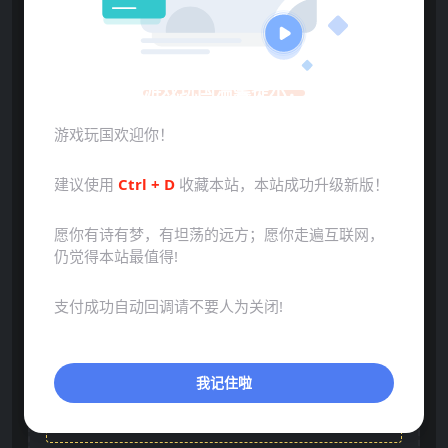
声明：本站所有文章，如无特殊说明或标注，均为本站原
创发布。任何个人或组织，在未征得本站同意时，禁止复
游戏玩国温馨提示：
制、盗用、采集、发布本站内容到任何网站、书籍等各类媒
体平台。如若本站内容侵犯了原著者的合法权益，可联系我
游戏玩国欢迎你！
们进行处理。
建议使用
Ctrl + D
收藏本站，本站成功升级新版！
下载
本资源需权限下载
愿你有诗有梦，有坦荡的远方；愿你走遍互联网，
仍觉得本站最值得!
5
金币
支付成功自动回调请不要人为关闭!
VIP折扣
普通:
不可购买
我记住啦
会员:
免费
永久会员:
免费