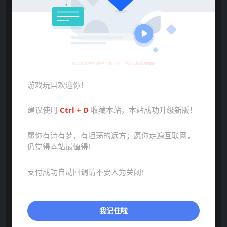
声明：本站所有文章，如无特殊说明或标注，均为本站原
游戏玩国温馨提示：
创发布。任何个人或组织，在未征得本站同意时，禁止复
制、盗用、采集、发布本站内容到任何网站、书籍等各类媒
游戏玩国欢迎你！
体平台。如若本站内容侵犯了原著者的合法权益，可联系我
们进行处理。
建议使用
Ctrl + D
收藏本站，本站成功升级新版！
下载
愿你有诗有梦，有坦荡的远方；愿你走遍互联网，
本资源需权限下载
仍觉得本站最值得!
5
支付成功自动回调请不要人为关闭!
金币
VIP折扣
我记住啦
普通:
不可购买