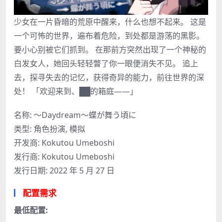
少女在一片昏暗的荒原中醒来，什么也想不起来。 这是
一个可怖的世界，遍布着危险，到处都是游荡的黑影。
要小心别被它们抓到。 在那前方突然出现了一个神秘的
白发女人，她回头轻轻瞥了你一眼便消失不见。 追上
去，探寻失去的记忆，获得奇异的能力，前往世界的深
处！ 「欢迎来到、██的箱庭——」
名称: ～Daydream～蝶が舞う頃に
类型: 角色扮演, 模拟
开发商: Kokutou Umeboshi
发行商: Kokutou Umeboshi
发行日期: 2022 年 5 月 27 日
配置需求
最低配置: