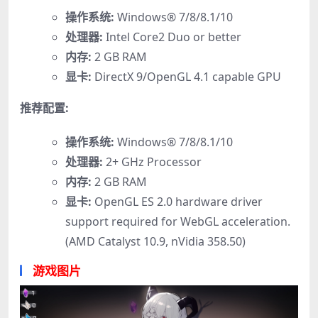
操作系统:
Windows® 7/8/8.1/10
处理器:
Intel Core2 Duo or better
内存:
2 GB RAM
显卡:
DirectX 9/OpenGL 4.1 capable GPU
推荐配置:
操作系统:
Windows® 7/8/8.1/10
处理器:
2+ GHz Processor
内存:
2 GB RAM
显卡:
OpenGL ES 2.0 hardware driver
support required for WebGL acceleration.
(AMD Catalyst 10.9, nVidia 358.50)
游戏图片