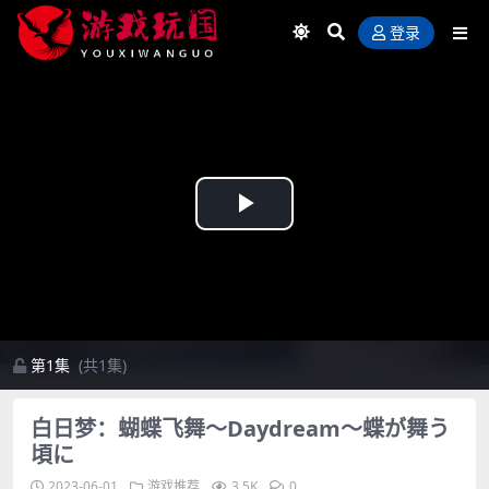
登录
Play
Video
第1集
(共1集)
白日梦：蝴蝶飞舞～Daydream～蝶が舞う
頃に
2023-06-01
游戏推荐
3.5K
0