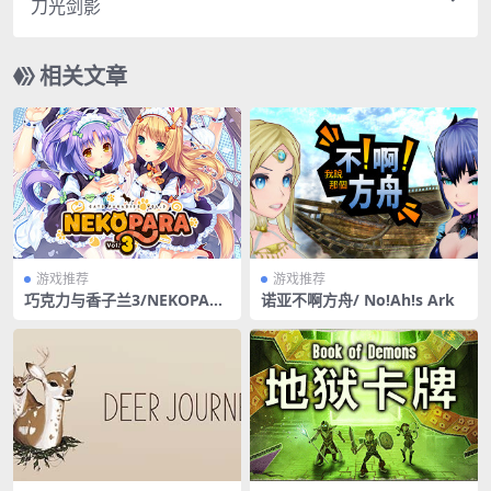
刀光剑影
相关文章
游戏推荐
游戏推荐
巧克力与香子兰3/NEKOPARA
诺亚不啊方舟/ No!Ah!s Ark
Vol. 3