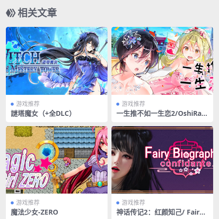
相关文章
游戏推荐
游戏推荐
謎塔魔女（+全DLC）
一生推不如一生恋2/OshiRab
u:Waifus Over Husbandos
游戏推荐
游戏推荐
魔法少女-ZERO
神话传记2：红颜知己/ Fairy