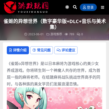
登录
雀姬的异想世界（数字豪华版+DLC+音乐与美术
集）
2023-06-01
游戏推荐
789
0
详情介绍
常见问题
评论建议
《雀姬o异想世界》是以日本麻将为游戏核心的美少女
养成游戏。你将转生到一个神魔人共存的世界，成为首
屈一指的麻将老师。在组建麻将战队挑战世界高手的同
时，与各种族的美女学员们发展浪漫恋情。