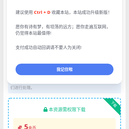
建议使用
Ctrl + D
收藏本站，本站成功升级新版！
愿你有诗有梦，有坦荡的远方；愿你走遍互联网，
仍觉得本站最值得!
支付成功自动回调请不要人为关闭!
声明：本站所有文章，如无特殊说明或标注，均为本站原
创发布。任何个人或组织，在未征得本站同意时，禁止复
我记住啦
制、盗用、采集、发布本站内容到任何网站、书籍等各类媒
体平台。如若本站内容侵犯了原著者的合法权益，可联系我
们进行处理。
下载
本资源需权限下载
5
金币