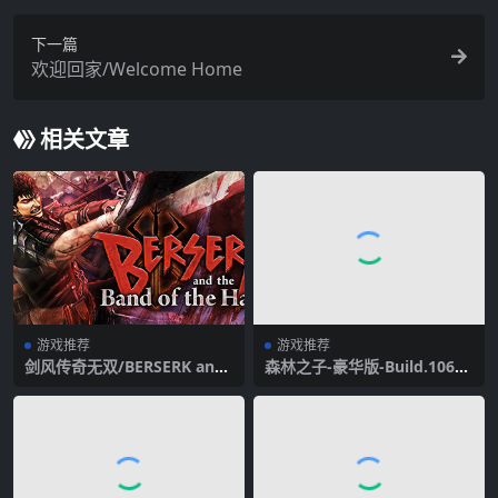
下一篇
欢迎回家/Welcome Home
相关文章
游戏推荐
游戏推荐
剑风传奇无双/BERSERK and
森林之子-豪华版-Build.10625
the Band of the Hawk（豪
400-32361-(官中+联机)-支持
华终极版-全DLC+通关存档）
手柄-hhha