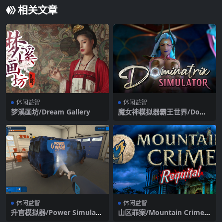
相关文章
休闲益智
休闲益智
梦溪画坊/Dream Gallery
魔女神模拟器霸王世界/Domi
natrix Simulator: Threshol
d（+DLC）
休闲益智
休闲益智
升官模拟器/Power Simulato
山区罪案/Mountain Crime R
r
equital