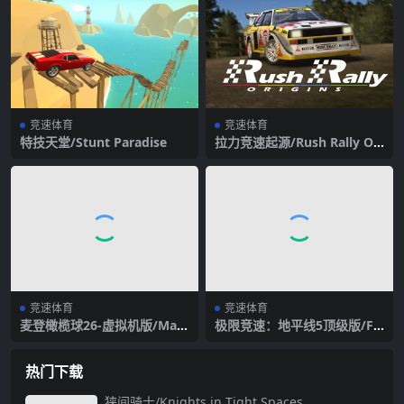
竞速体育
竞速体育
特技天堂/Stunt Paradise
拉力竞速起源/Rush Rally Ori
gins
竞速体育
竞速体育
麦登橄榄球26-虚拟机版/Mad
极限竞速：地平线5顶级版/FO
den NFL 26 HYPERVISOR
RZA HORIZON 5（+全DLC
+解锁存档）
热门下载
狭间骑士/Knights in Tight Spaces